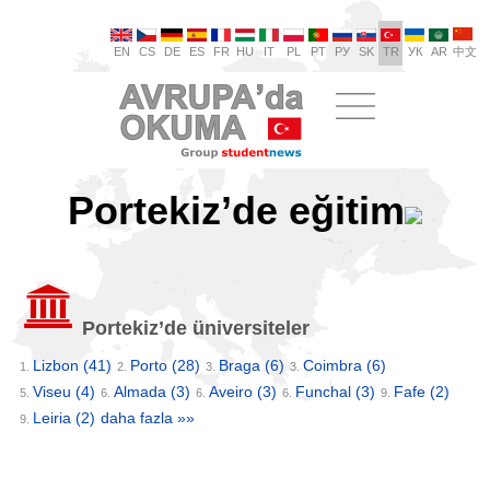
EN
CS
DE
ES
FR
HU
IT
PL
PT
РУ
SK
TR
УК
AR
中文
Portekiz’de eğitim
Portekiz’de üniversiteler
Lizbon
(41)
Porto
(28)
Braga
(6)
Coimbra
(6)
1.
2.
3.
3.
Viseu
(4)
Almada
(3)
Aveiro
(3)
Funchal
(3)
Fafe
(2)
5.
6.
6.
6.
9.
Leiria
(2)
daha fazla »»
9.