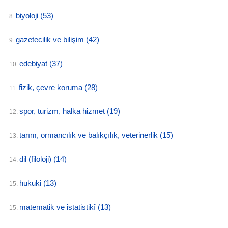
biyoloji
(53)
8.
gazetecilik ve bilişim
(42)
9.
edebiyat
(37)
10.
fizik, çevre koruma
(28)
11.
spor, turizm, halka hizmet
(19)
12.
tarım, ormancılık ve balıkçılık, veterinerlik
(15)
13.
dil (filoloji)
(14)
14.
hukuki
(13)
15.
matematik ve istatistikî
(13)
15.